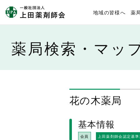
地域の皆様へ
薬
薬局検索・マッ
花の木薬局
基本情報
会員
上田薬剤師会認定基準