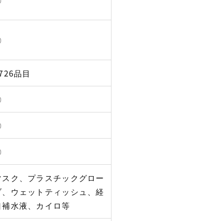
〇
726品目
〇
〇
〇
マスク、プラスチックグロー
ブ、ウェットティッシュ、経
口補水液、カイロ等