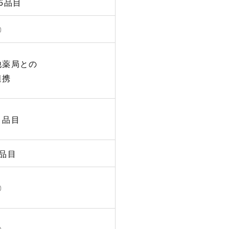
16品目
〇
他薬局との
連携
０品目
1品目
〇
〇