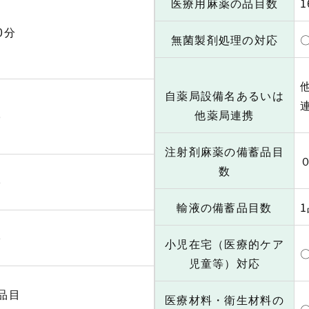
医療用麻薬の品目数
0分
無菌製剤処理の対応
自薬局設備名あるいは
他薬局連携
〇
注射剤麻薬の備蓄品目
数
〇
輸液の備蓄品目数
〇
小児在宅（医療的ケア
児童等）対応
品目
医療材料・衛生材料の