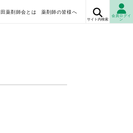
上田薬剤師会とは
薬剤師の皆様へ
会員ログイ
サイト内
検索
ン
マップ
薬局検
休日・
当番薬局
検査センター