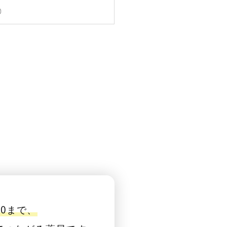
〇
00まで、