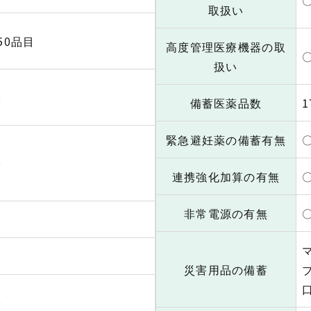
取扱い
50品目
高度管理医療機器の取
扱い
〇
備蓄医薬品数
1
緊急避妊薬の備蓄有無
〇
連携強化加算の有無
非常電源の有無
×
×
災害用品の備蓄
〇