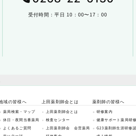
受付時間：平日 10：00〜17：00
た
地域の皆様へ
上田薬剤師会とは
薬剤師の皆様へ
薬局検索・マップ
上田薬剤師会とは
研修案内
休日・夜間当番薬局
検査センター
健康サポート薬局研
よくあるご質問
上田薬剤師会 会営薬局
G23薬剤師生涯研修
薬に立つ話
研修案内
求人情報