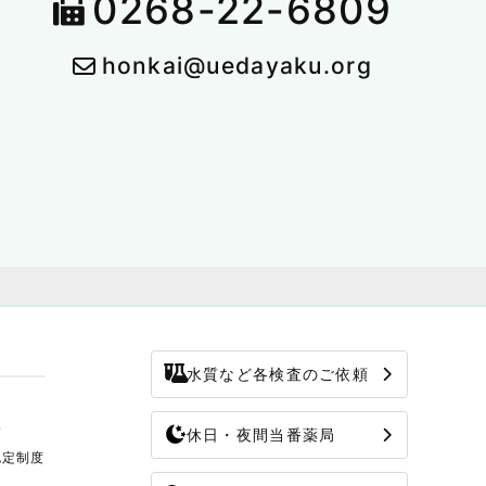
0268-22-6809
honkai@uedayaku.org
水質など各検査のご依頼
修
休日・夜間当番薬局
認定制度