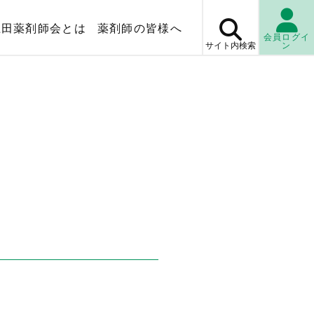
上田薬剤師会とは
薬剤師の皆様へ
会員ログイ
サイト内
検索
ン
マップ
薬局検
休日・
当番薬局
検査センター