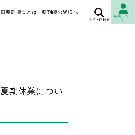
上田薬剤師会とは
薬剤師の皆様へ
会員ログイ
サイト内
検索
ン
マップ
薬局検
休日・
当番薬局
検査センター
の夏期休業につい