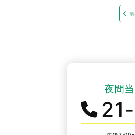
前
夜間当
21
午後7:00