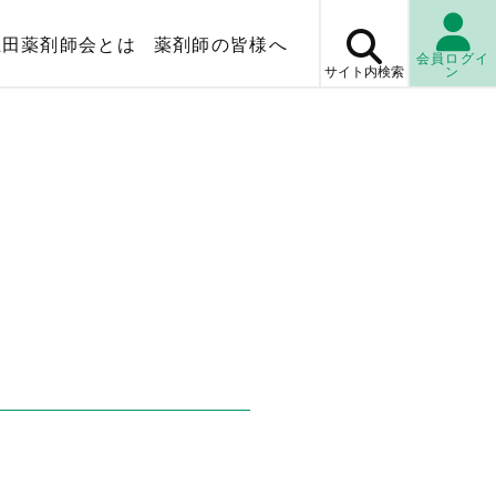
上田薬剤師会とは
薬剤師の皆様へ
会員ログイ
サイト内
検索
ン
マップ
薬局検
休日・
当番薬局
検査センター