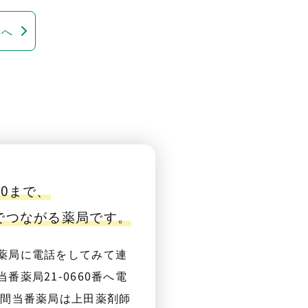
事へ
00まで、
番でつながる薬局です。
薬局に電話をしてみて連
番薬局21-0660番へ電
夜間当番薬局は上田薬剤師