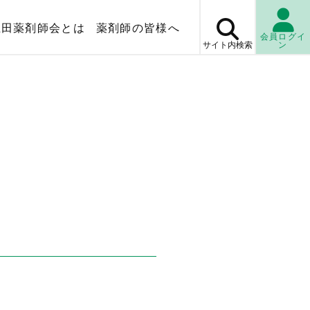
上田薬剤師会とは
薬剤師の皆様へ
会員ログイ
サイト内
検索
ン
マップ
薬局検
休日・
当番薬局
検査センター