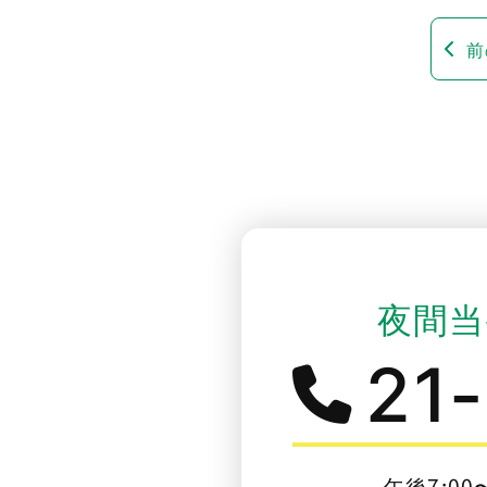
前
夜間当
21
午後7:00