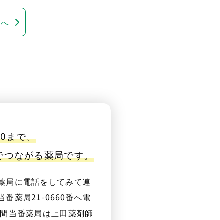
事へ
00まで、
番でつながる薬局です。
薬局に電話をしてみて連
番薬局21-0660番へ電
夜間当番薬局は上田薬剤師