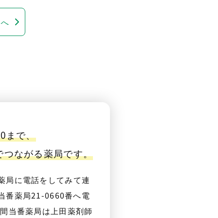
事へ
00まで、
番でつながる薬局です。
薬局に電話をしてみて連
番薬局21-0660番へ電
夜間当番薬局は上田薬剤師