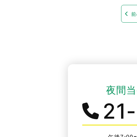
前
夜間当
21
午後7:00