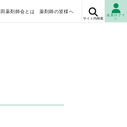
上田薬剤師会とは
薬剤師の皆様へ
会員ログイ
サイト内
検索
ン
マップ
薬局検
休日・
当番薬局
検査センター