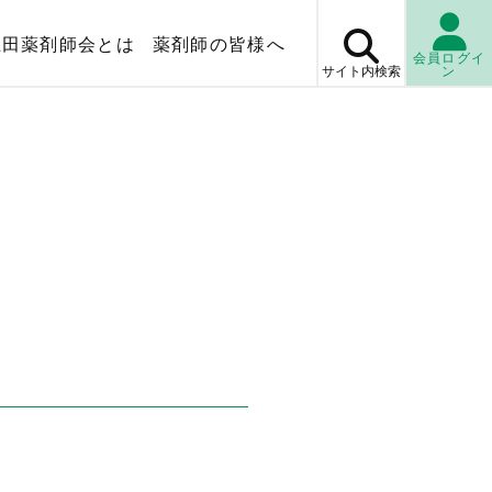
上田薬剤師会とは
薬剤師の皆様へ
会員ログイ
サイト内
検索
ン
マップ
薬局検
休日・
当番薬局
検査センター