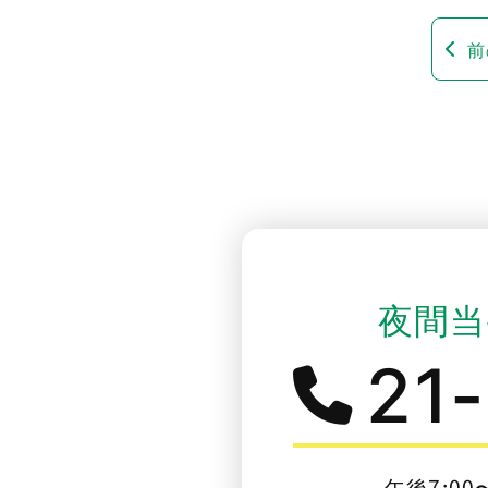
前
夜間当
21
午後7:00