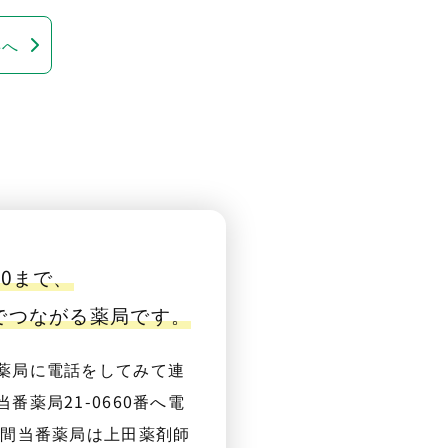
事へ
00まで、
番でつながる薬局です。
薬局に電話をしてみて連
番薬局21-0660番へ電
夜間当番薬局は上田薬剤師