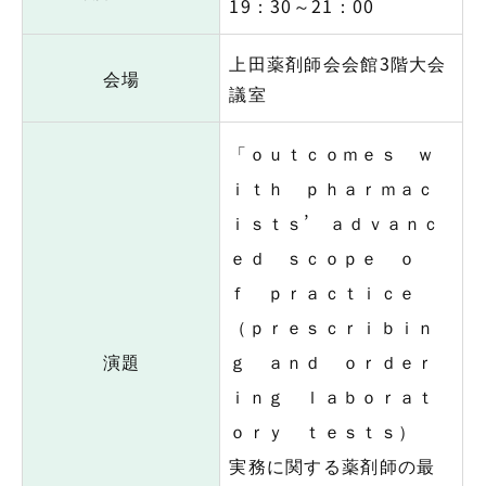
19：30～21：00
上田薬剤師会会館3階大会
会場
議室
「ｏｕｔｃｏｍｅｓ ｗ
ｉｔｈ ｐｈａｒｍａｃ
ｉｓｔｓ’ ａｄｖａｎｃ
ｅｄ ｓｃｏｐｅ ｏ
ｆ ｐｒａｃｔｉｃｅ
（ｐｒｅｓｃｒｉｂｉｎ
演題
ｇ ａｎｄ ｏｒｄｅｒ
ｉｎｇ ｌａｂｏｒａｔ
ｏｒｙ ｔｅｓｔｓ）
実務に関する薬剤師の最