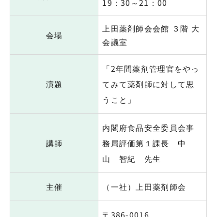
19：30～21：00
上田薬剤師会会館 ３階 大
会場
会議室
「2年間薬剤管理官をやっ
演題
てみて薬剤師に対して思
うこと」
内閣府食品安全委員会事
講師
務局評価第１課長 中
山 智紀 先生
主催
（一社）上田薬剤師会
〒386-0016