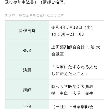
及び参加申込書
）（
講師ご略歴
）
令和4年5月18日（水）
開催日時
19：30～21：00
上田薬剤師会会館 ３階 大
会場
会議室
「医療にたずさわる人た
演題
ちに伝えたいこと」
昭和大学医学部客員教
講師
授 中島 宏昭 先生
主催
（一社）上田薬剤師会