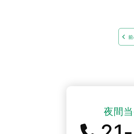
前
夜間当
21