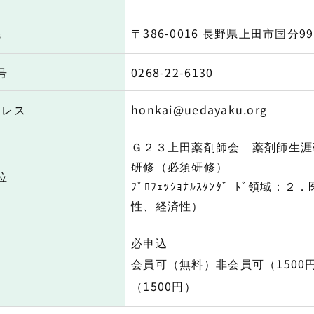
先
〒386-0016 長野県上田市国分99
号
0268-22-6130
ドレス
honkai@uedayaku.org
Ｇ２３上田薬剤師会 薬剤師生涯
研修（必須研修）
位
ﾌﾟﾛﾌｪｯｼｮﾅﾙｽﾀﾝﾀﾞｰﾄﾞ領域
性、経済性）
必申込
会員可（無料）非会員可（1500
（1500円）