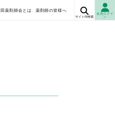
上田薬剤師会とは
薬剤師の皆様へ
会員ログイ
サイト内
検索
ン
マップ
薬局検
休日・
当番薬局
検査センター