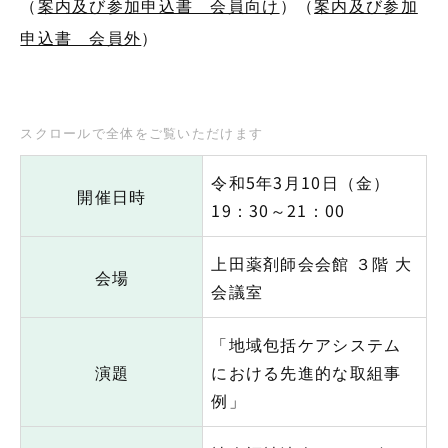
（
案内及び参加申込書 会員向け
）（
案内及び参加
申込書 会員外
）
令和5年3月10日（金）
開催日時
19：30～21：00
上田薬剤師会会館 ３階 大
会場
会議室
「地域包括ケアシステム
演題
における先進的な取組事
例」