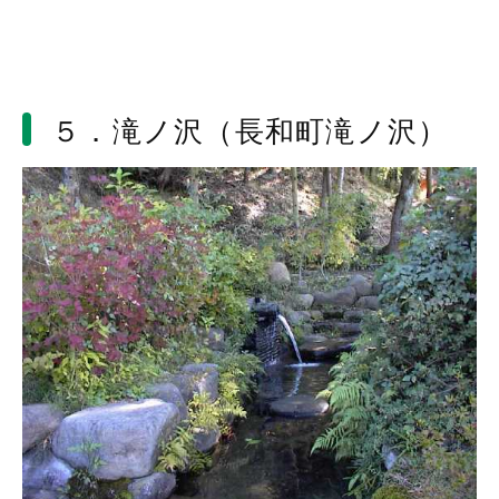
５．滝ノ沢（長和町滝ノ沢）