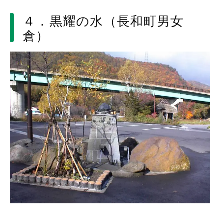
４．黒耀の水（長和町男女
倉）