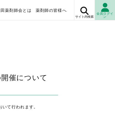
上田薬剤師会とは
薬剤師の皆様へ
会員ログイ
サイト内
検索
ン
マップ
薬局検
休日・
当番薬局
検査センター
の開催について
おいて行われます。