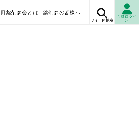
上田薬剤師会とは
薬剤師の皆様へ
会員ログイ
サイト内
検索
ン
マップ
薬局検
休日・
当番薬局
検査センター