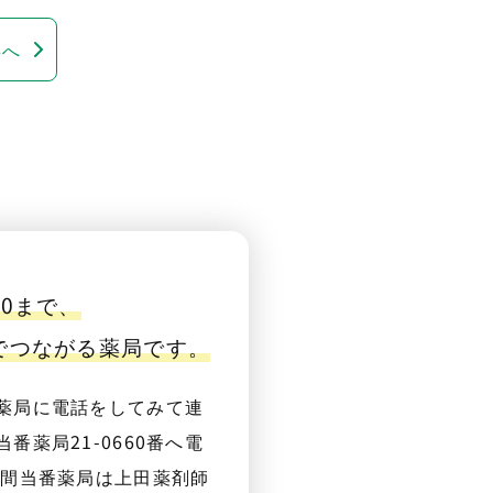
事へ
00まで、
番でつながる薬局です。
薬局に電話をしてみて連
番薬局21-0660番へ電
夜間当番薬局は上田薬剤師