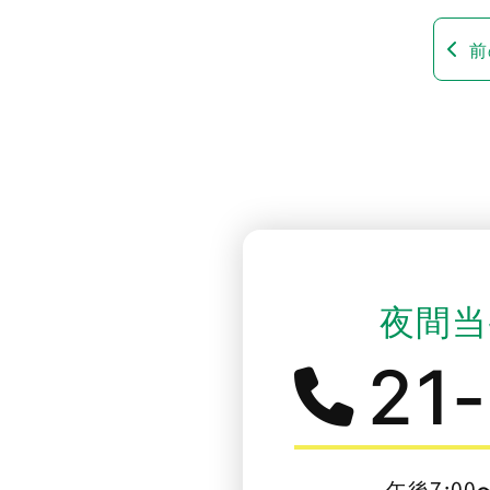
前
夜間当
21
午後7:00